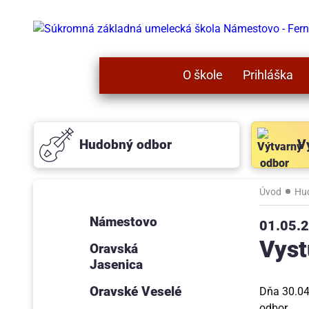
O škole
Prihláška
Hudobný odbor
V
Úvod
Hu
Námestovo
01.05.
Vyst
Oravská
Jasenica
Oravské Veselé
Dňa 30.04
odbor.