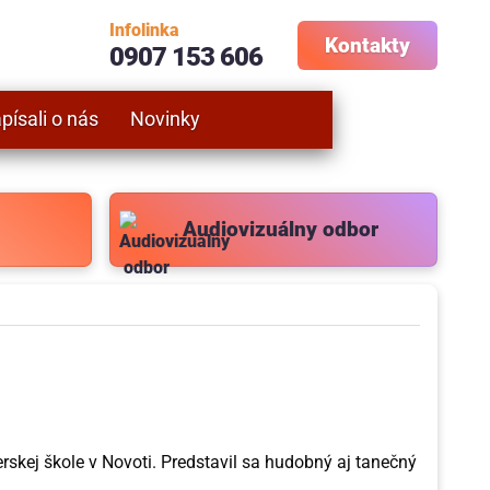
Infolinka
Kontakty
0907 153 606
písali o nás
Novinky
Audiovizuálny odbor
skej škole v Novoti. Predstavil sa hudobný aj tanečný