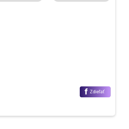
f
Zdieľať