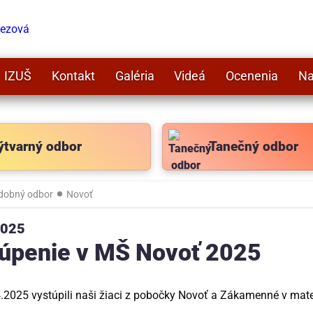
IZUŠ
Kontakt
Galéria
Videá
Ocenenia
Na
ýtvarný odbor
Tanečný odbor
dobný odbor
Novoť
2025
úpenie v MŠ Novoť 2025
.2025 vystúpili naši žiaci z pobočky Novoť a Zákamenné v mater