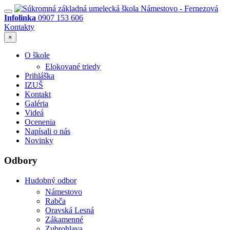
Infolinka
0907 153 606
Kontakty
×
O škole
Elokované triedy
Prihláška
IZUŠ
Kontakt
Galéria
Videá
Ocenenia
Napísali o nás
Novinky
Odbory
Hudobný odbor
Námestovo
Rabča
Oravská Lesná
Zákamenné
Zubrohlava