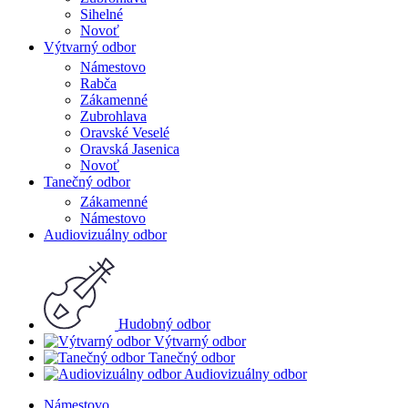
Sihelné
Novoť
Výtvarný odbor
Námestovo
Rabča
Zákamenné
Zubrohlava
Oravské Veselé
Oravská Jasenica
Novoť
Tanečný odbor
Zákamenné
Námestovo
Audiovizuálny odbor
Hudobný odbor
Výtvarný odbor
Tanečný odbor
Audiovizuálny odbor
Námestovo