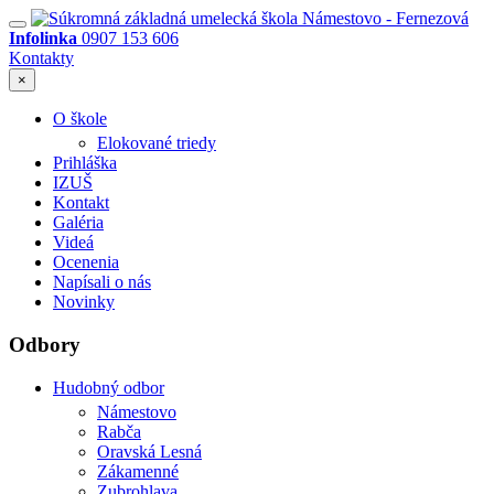
Infolinka
0907 153 606
Kontakty
×
O škole
Elokované triedy
Prihláška
IZUŠ
Kontakt
Galéria
Videá
Ocenenia
Napísali o nás
Novinky
Odbory
Hudobný odbor
Námestovo
Rabča
Oravská Lesná
Zákamenné
Zubrohlava