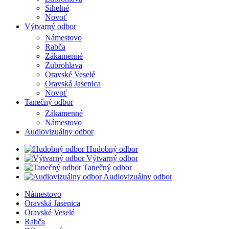
Sihelné
Novoť
Výtvarný odbor
Námestovo
Rabča
Zákamenné
Zubrohlava
Oravské Veselé
Oravská Jasenica
Novoť
Tanečný odbor
Zákamenné
Námestovo
Audiovizuálny odbor
Hudobný odbor
Výtvarný odbor
Tanečný odbor
Audiovizuálny odbor
Námestovo
Oravská Jasenica
Oravské Veselé
Rabča