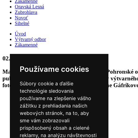
Zákamenné
Oravská Lesná
Zubrohlava
Novoť
Sihelné
Úvod
Výtvarný odbor
Zákamenné
ORNAMENT 2020
02.01.2022
Používame cookies
Maľovanka je publikácia, ktorú vydáva Pohronské o
publikácie bolo vybraných 14 prác žiakov výtvarné
Súbory cookie a ďalšie
fotografie. Ďakujeme pani Mgr. Magdaléne Gáfrikove
technológie sledovania
používame na zlepšenie vášho
zážitku z prehliadania našich
webových stránok, na to, aby
sme vám zobrazovali
prispôsobený obsah a cielené
reklamy, na analýzu návštevnosti