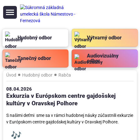
Hudobný odbor
Výtvarný odbor
Audiovizuálny
Tanečný odbor
odbor
Úvod
Hudobný odbor
Rabča
08.04.2026
Exkurzia v Európskom centre gajdošskej
kultúry v Oravskej Polhore
S našimi deťmi sme sa v rámci hudobnej náuky zúčastnili exkurzie
v Európskom centre gajdošskej kultúry v Oravskej Polhore.