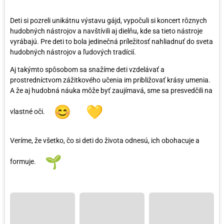
Deti si pozreli unikátnu výstavu gájd, vypočuli si koncert rôznych
hudobných nástrojov a navštívili aj dielňu, kde sa tieto nástroje
vyrábajú. Pre deti to bola jedinečná príležitosť nahliadnuť do sveta
hudobných nástrojov a ľudových tradícií.
Aj takýmto spôsobom sa snažíme deti vzdelávať a
prostredníctvom zážitkového učenia im približovať krásy umenia.
A že aj hudobná náuka môže byť zaujímavá, sme sa presvedčili na
vlastné oči.
Veríme, že všetko, čo si deti do života odnesú, ich obohacuje a
formuje.