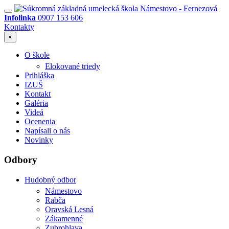
Infolinka
0907 153 606
Kontakty
×
O škole
Elokované triedy
Prihláška
IZUŠ
Kontakt
Galéria
Videá
Ocenenia
Napísali o nás
Novinky
Odbory
Hudobný odbor
Námestovo
Rabča
Oravská Lesná
Zákamenné
Zubrohlava