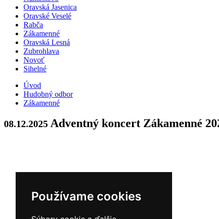
Oravská Jasenica
Oravské Veselé
Rabča
Zákamenné
Oravská Lesná
Zubrohlava
Novoť
Sihelné
Úvod
Hudobný odbor
Zákamenné
Adventný koncert Zákamenné 20
08.12.2025
Používame cookies