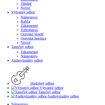
Sihelné
Novoť
Výtvarný odbor
Námestovo
Rabča
Zákamenné
Zubrohlava
Oravské Veselé
Oravská Jasenica
Novoť
Tanečný odbor
Zákamenné
Námestovo
Audiovizuálny odbor
Hudobný odbor
Výtvarný odbor
Tanečný odbor
Audiovizuálny odbor
Námestovo