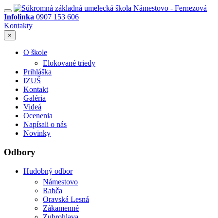
Infolinka
0907 153 606
Kontakty
×
O škole
Elokované triedy
Prihláška
IZUŠ
Kontakt
Galéria
Videá
Ocenenia
Napísali o nás
Novinky
Odbory
Hudobný odbor
Námestovo
Rabča
Oravská Lesná
Zákamenné
Zubrohlava