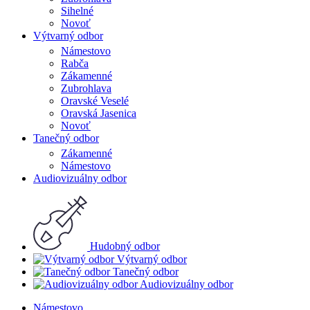
Sihelné
Novoť
Výtvarný odbor
Námestovo
Rabča
Zákamenné
Zubrohlava
Oravské Veselé
Oravská Jasenica
Novoť
Tanečný odbor
Zákamenné
Námestovo
Audiovizuálny odbor
Hudobný odbor
Výtvarný odbor
Tanečný odbor
Audiovizuálny odbor
Námestovo