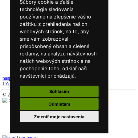
Súbory cookie a ďalšie
technológie sledovania
používame na zlepšenie vášho
zážitku z prehliadania našich
webových stránok, na to, aby
sme vám zobrazovali
prispôsobený obsah a cielené
reklamy, na analýzu návštevnosti
našich webových stránok a na
pochopenie toho, odkiaľ naši
návštevníci prichádzajú.
naspäť
f
Zdieľať
Súhlasím
© 2026. Všetky práva vyhradené.
Odmietam
Ochrana osobných údajov
Cookies súbory
Zmeniť moje nastavenia
Faktúry a Zmluvy
Školský poriadok