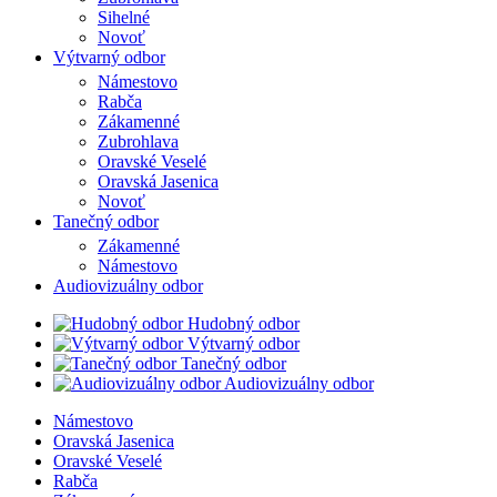
Sihelné
Novoť
Výtvarný odbor
Námestovo
Rabča
Zákamenné
Zubrohlava
Oravské Veselé
Oravská Jasenica
Novoť
Tanečný odbor
Zákamenné
Námestovo
Audiovizuálny odbor
Hudobný odbor
Výtvarný odbor
Tanečný odbor
Audiovizuálny odbor
Námestovo
Oravská Jasenica
Oravské Veselé
Rabča