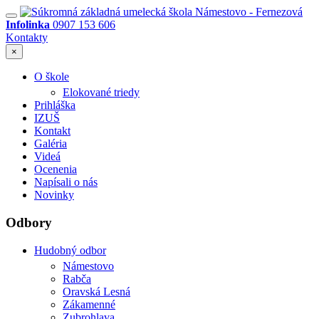
Infolinka
0907 153 606
Kontakty
×
O škole
Elokované triedy
Prihláška
IZUŠ
Kontakt
Galéria
Videá
Ocenenia
Napísali o nás
Novinky
Odbory
Hudobný odbor
Námestovo
Rabča
Oravská Lesná
Zákamenné
Zubrohlava